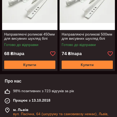
Направляючі роликові 450мм
Направляючі роликові 500мм
для висувних шухляд білі
для висувних шухляд білі
Готово до відправки
Готово до відправки
68
74
₴/пара
₴/пара
Купити
Купити
Про нас
98% позитивних з 723 відгуків за рік
Працює з 13.10.2018
м. Львів
вул. Пасічна, 64 (шоуруму та самовивозу немає), Львів,