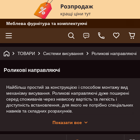
Меблева фурнітура та комплектуючі
ТОВАРИ
Системи висування
Роликові направляючі
Роликові направляючі
Найбільш простий за конструкцією і способом монтажу вид
механізму висування. Роликові направляючі дуже поширені
серед споживачів через невисоку вартість та легкість і
доступність встановлення, для якого не потрібно спеціальних
навиків та складних розрахунків.
Доступні у розмірах 250-600мм з кроком 50мм між
Показати все
розмірами.
Допустиме навантаження - 20кг.