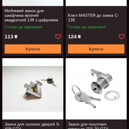
Меблевий замок для
шкафчика врізний
Ключ MASTER до замка C-
квадратний 138 з цифровим
138
ключем GTV
Готово до відправки
Готово до відправки
113
124
₴
₴
Купити
Купити
Замок для скляних дверей S-
Замок для поштових
409 GTV
скриньок 103-20 GTV