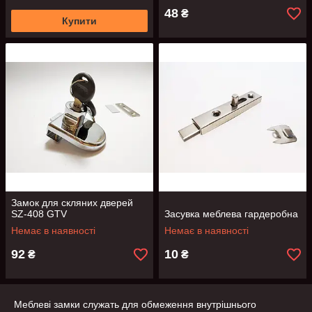
48
₴
Купити
Замок для скляних дверей
SZ-408 GTV
Засувка меблева гардеробна
Немає в наявності
Немає в наявності
92
10
₴
₴
Меблеві замки служать для обмеження внутрішнього