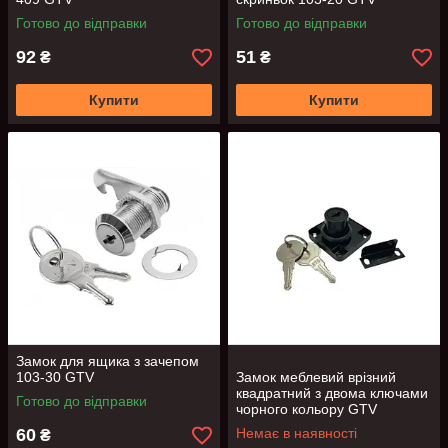
Готово до відправки
Готово до відправки
92
51
₴
₴
Купити
Купити
Замок для ящика з зачепом
103-30 GTV
Замок меблевий врізний
квадратний з двома ключами
Готово до відправки
чорного кольору GTV
60
Немає в наявності
₴