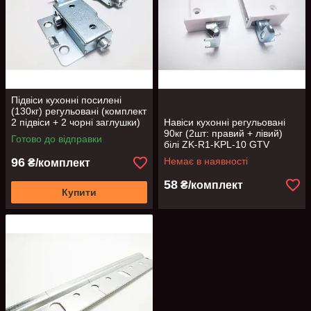
Підвіси кухонні посилені
(130кг) регульовані (комплект
2 підвіси + 2 чорні заглушки)
Навіси кухонні регульовані
STRONG GTV
90кг (2шт: правий + лівий)
Готово до відправки
білі ZK-R1-KPL-10 GTV
96
Немає в наявності
₴/комплект
58
₴/комплект
Купити