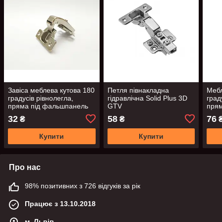
Завіса меблева кутова 180
Петля півнакладна
Мебл
градуcів рівнолегла,
гідравлічна Solid Plus 3D
град
пряма під фальшпанель
GTV
прям
GTV ZP-KT90H2-BE
дов
32
58
76
₴
₴
HCK
Купити
Купити
Про нас
98% позитивних з 726 відгуків за рік
Працює з 13.10.2018
м. Львів