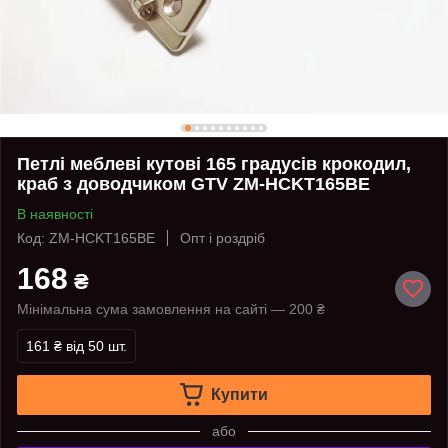
Петлі меблеві кутові 165 градусів крокодил,
краб з доводчиком GTV ZM-HCKT165BE
В наявності
Код: ZM-HCKT165BE
Опт і роздріб
168
₴
Мінімальна сума замовлення на сайті — 200 ₴
161 ₴
від 50 шт.
Купити
або