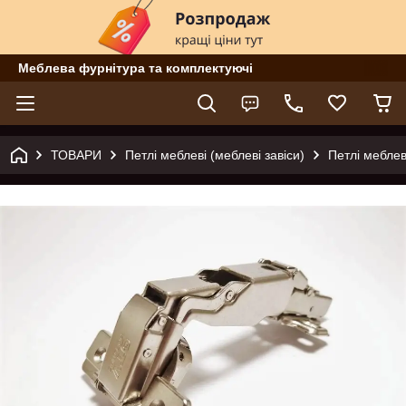
Меблева фурнітура та комплектуючі
ТОВАРИ
Петлі меблеві (меблеві завіси)
Петлі меблев