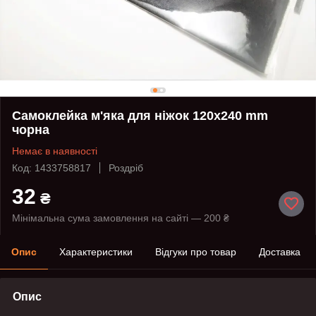
Самоклейка м'яка для ніжок 120х240 mm
чорна
Немає в наявності
Код: 1433758817
Роздріб
32
₴
Мінімальна сума замовлення на сайті — 200 ₴
Опис
Характеристики
Відгуки про товар
Доставка
Опис