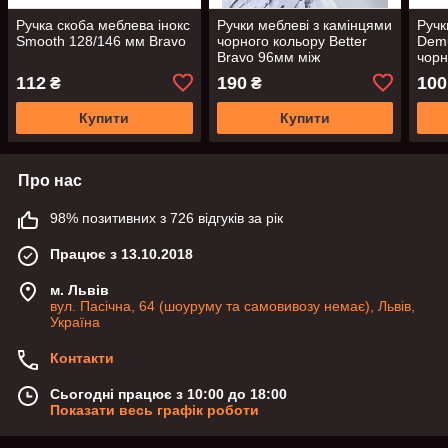
Ручка скоба меблева інокс
Ручки меблеві з камінцями
Ручк
Smooth 128/146 мм Bravo
чорного кольору Better
Demu
Bravo 96мм між
чорн
кріпленнями
112
190
100
₴
₴
Купити
Купити
Про нас
98% позитивних з 726 відгуків за рік
Працює з 13.10.2018
м. Львів
вул. Пасічна, 64 (шоуруму та самовивозу немає), Львів,
Україна
Контакти
Сьогодні працює з 10:00 до 18:00
Показати весь графік роботи