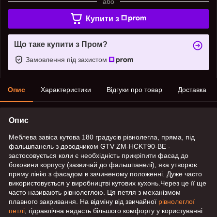
або
Купити з
Що таке купити з Пром?
Замовлення під захистом
Опис
Характеристики
Відгуки про товар
Доставка
Опис
Меблева завіса кутова 180 градусів рівнолегла, пряма, під
фальшпанель з доводчиком GTV ZM-HCKT90-BE -
застосовується коли є необхідність прикріпити фасад до
боковини корпусу (зазвичай до фальшпанелі), яка утворює
пряму лінію з фасадом в зачиненому положенні. Дуже часто
використовується у виробництві кутових кухонь.Через це її ще
часто називають рівнолеглою. Ця петля з механізмом
плавного закривання. На відміну від звичайної
рівнолеглої
петлі
, гідравлічна надасть більшого комфорту у користуванні