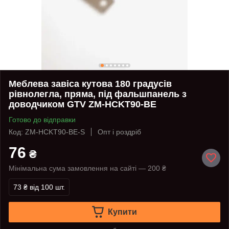
Меблева завіса кутова 180 градусів
рівнолегла, пряма, під фальшпанель з
доводчиком GTV ZM-HCKT90-BE
Готово до відправки
Код: ZM-HCKT90-BE-S
Опт і роздріб
76
₴
Мінімальна сума замовлення на сайті — 200 ₴
73 ₴
від 100 шт.
Купити