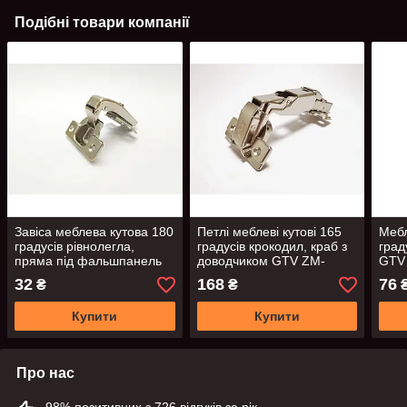
Подібні товари компанії
Завіса меблева кутова 180
Петлі меблеві кутові 165
Мебл
градуcів рівнолегла,
градусів крокодил, краб з
град
пряма під фальшпанель
доводчиком GTV ZM-
GTV
GTV ZP-KT90H2-BE
HCKT165BE
32
168
76
₴
₴
Купити
Купити
Про нас