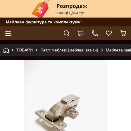
Меблева фурнітура та комплектуючі
ТОВАРИ
Петлі меблеві (меблеві завіси)
Меблева зав