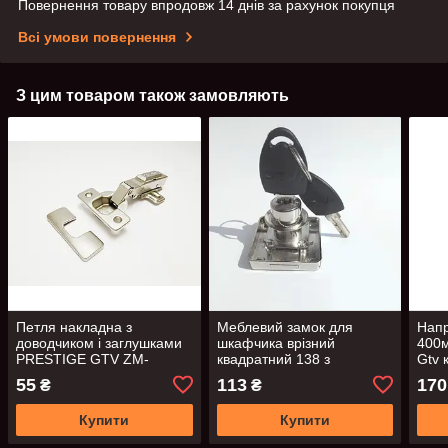
Повернення товару впродовж 14 днів за рахунок покупця
Всі умови повернення
З цим товаром також замовляють
Петля накладна з
Меблевий замок для
Напр
доводчиком і заглушками
шкафчика врізний
400м
PRESTIGE GTV ZM-
квадратний 138 з
Gtv 
ECHC09BEO
цифровим ключем GTV
повн
55
113
170
₴
₴
Купити
Купити