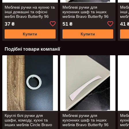
Меблеві ручки на кухню та
Меблеві ручки для
Мебл
інші домашні та офісні
кухонних шаф та інших
інші
меблі Bravo Butterfly 96
меблів Bravo Butterfly 96
мебл
мм. Колір матовий хром
мм. Колір білий матовий
мм. 
37
51
41
₴
₴
(алюміній)
Купити
Купити
Подібні товари компанії
Круглі білі ручки для
Меблеві ручки для
Мебл
шафи, комоду, кухні та
кухонних шаф та інших
кухн
інших меблів Circle Bravo
меблів Bravo Butterfly 96
мебл