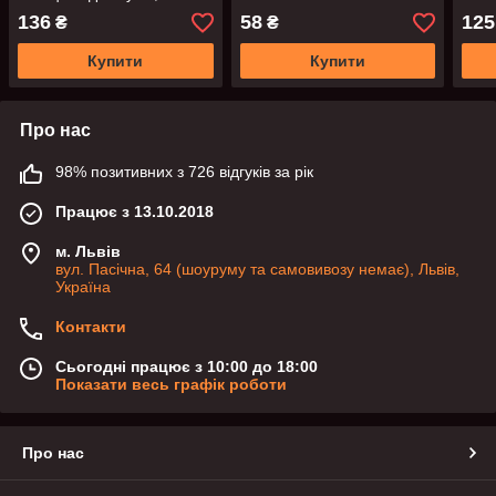
комодів та інших шухляд і
64 мм між гвинтами
136
58
125
₴
₴
тумб
Купити
Купити
Про нас
98% позитивних з 726 відгуків за рік
Працює з 13.10.2018
м. Львів
вул. Пасічна, 64 (шоуруму та самовивозу немає), Львів,
Україна
Контакти
Сьогодні працює з 10:00 до 18:00
Показати весь графік роботи
Про нас