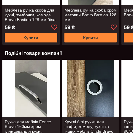
Меблева ручка скоба для
Меблева ручка скоба хром
Мебл
кухні, тумбочки, комода
матовий Bravo Bastion 128
Brav
Bravo Bastion 128 мм біла
мм
59
59
59
₴
₴
Купити
Купити
Подібні товари компанії
Ручка для меблів Fence
Круглі білі ручки для
Ручк
Bravo 160мм хром
шафи, комоду, кухні та
інши
глянцева для кухні,
інших меблів Circle Bravo
96/1