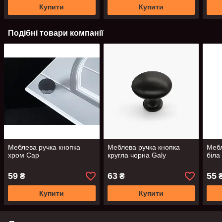
Купити
Купити
Подібні товари компанії
Меблева ручка кнопка
Меблева ручка кнопка
Мебл
хром Cap
кругла чорна Galy
біла
59
63
55
₴
₴
Купити
Купити