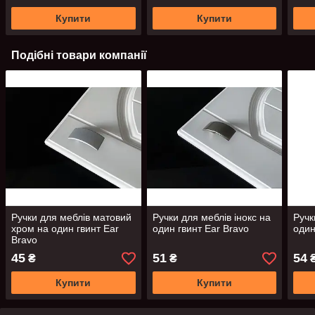
Купити
Купити
Подібні товари компанії
Ручки для меблів матовий
Ручки для меблів інокс на
Ручк
хром на один гвинт Ear
один гвинт Ear Bravo
один
Bravo
45
51
54
₴
₴
Купити
Купити