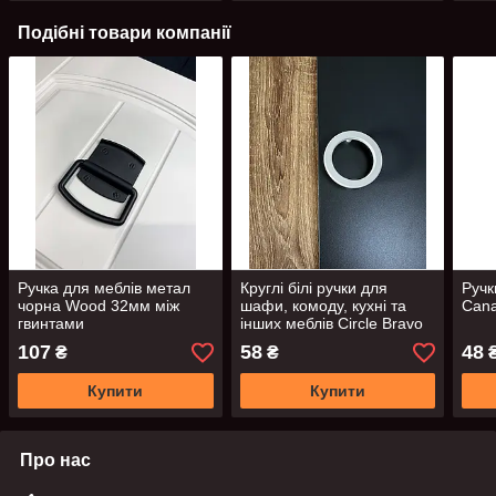
Подібні товари компанії
Ручка для меблів метал
Круглі білі ручки для
Ручк
чорна Wood 32мм між
шафи, комоду, кухні та
Cana
гвинтами
інших меблів Circle Bravo
64 мм між гвинтами
107
58
48
₴
₴
Купити
Купити
Про нас