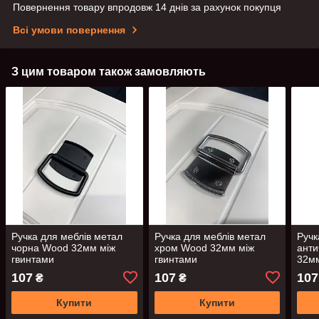
Повернення товару впродовж 14 днів за рахунок покупця
Всі умови повернення
З цим товаром також замовляють
Ручка для меблів метал
Ручка для меблів метал
Ручк
чорна Wood 32мм між
хром Wood 32мм між
анти
гвинтами
гвинтами
32мм
107
107
107
₴
₴
Купити
Купити