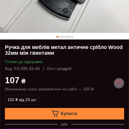
Ручка для меблів метал античне срібло Wood
32мм між гвинтами
Готово до відправки
Код: FX-095-32-48
Опт і роздріб
107
₴
Мінімальна сума замовлення на сайті — 200 ₴
102 ₴
від 20 шт.
Купити
або