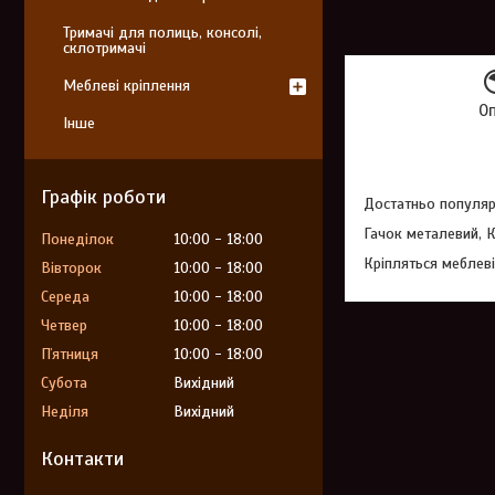
Тримачі для полиць, консолі,
склотримачі
Меблеві кріплення
О
Інше
Графік роботи
Достатньо популяр
Гачок металевий, К
Понеділок
10:00
18:00
Кріпляться меблеві
Вівторок
10:00
18:00
Середа
10:00
18:00
Четвер
10:00
18:00
Пʼятниця
10:00
18:00
Субота
Вихідний
Неділя
Вихідний
Контакти