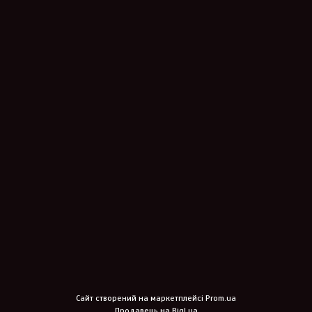
Сайт створений на маркетплейсі
Prom.ua
Продавець на Bigl.ua