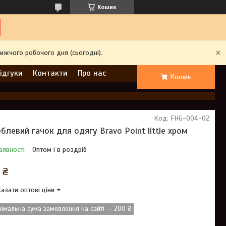
Кошик
ижчого робочого дня (сьогодні).
ідгуки
Контакти
Про нас
Кошик
Код:
FHG-004-02
блевий гачок для одягу Bravo Point little хром
аявності
Оптом і в роздріб
 ₴
азати оптові ціни
німальна сума замовлення на сайті — 200 ₴