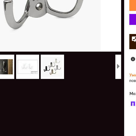
пов
У к
буд