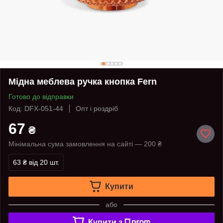
Мідна меблева ручка кнопка Fern
Готово до відправки
Код: DFX-051-44
Опт і роздріб
67
₴
Мінімальна сума замовлення на сайті — 200 ₴
63 ₴
від 20 шт.
Купити
або
Купити з