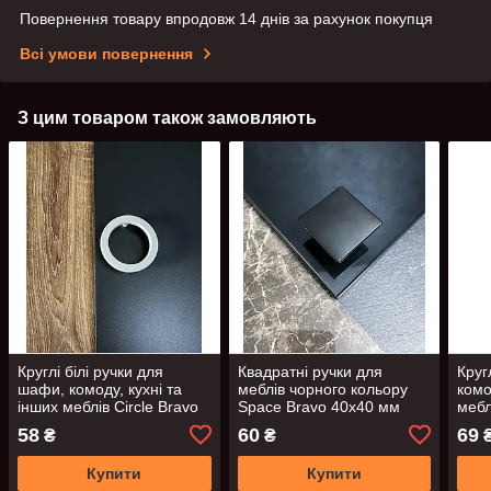
Повернення товару впродовж 14 днів за рахунок покупця
Всі умови повернення
З цим товаром також замовляють
Круглі білі ручки для
Квадратні ручки для
Круг
шафи, комоду, кухні та
меблів чорного кольору
комо
інших меблів Circle Bravo
Space Bravo 40х40 мм
мебл
64 мм між гвинтами
64 м
58
60
69
₴
₴
Купити
Купити