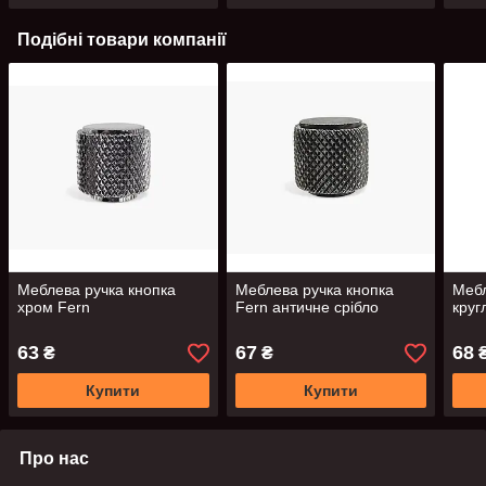
Подібні товари компанії
Меблева ручка кнопка
Меблева ручка кнопка
Мебл
хром Fern
Fern античне срібло
круг
63
67
68
₴
₴
Купити
Купити
Про нас