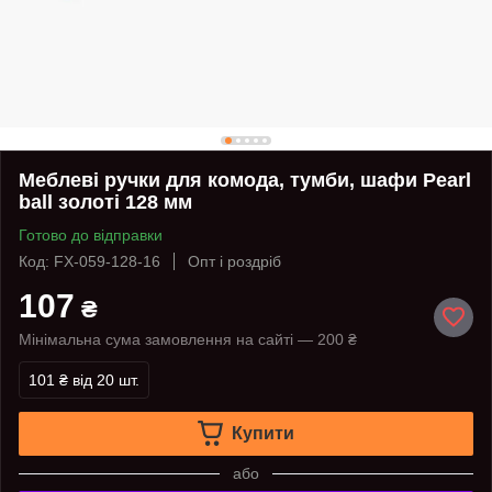
Меблеві ручки для комода, тумби, шафи Pearl
ball золоті 128 мм
Готово до відправки
Код: FX-059-128-16
Опт і роздріб
107
₴
Мінімальна сума замовлення на сайті — 200 ₴
101 ₴
від 20 шт.
Купити
або