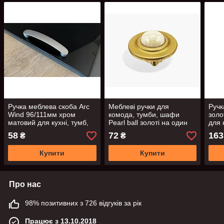
Ручка меблева скоба Arc
Меблеві ручки для
Ручк
Wind 96/111мм хром
комода, тумби, шафи
золо
матовий для кухні, тумб,
Pearl ball золоті на один
для 
шухляд, комодів
гвинт
58
72
163
₴
₴
Купити
Купити
Про нас
98% позитивних з 726 відгуків за рік
Працює з 13.10.2018