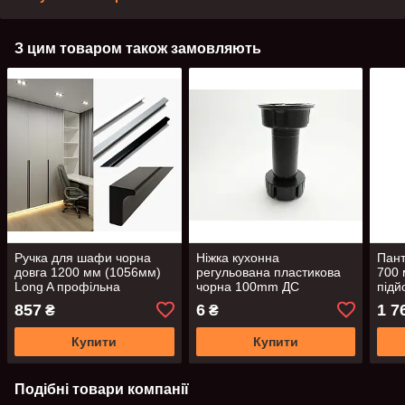
З цим товаром також замовляють
Ручка для шафи чорна
Ніжка кухонна
Пант
довга 1200 мм (1056мм)
регульована пластикова
700 
Long A профільна
чорна 100mm ДС
під
накладна
нава
857
6
1 7
₴
₴
хро
Купити
Купити
Подібні товари компанії