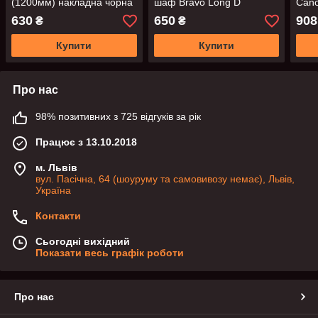
(1200мм) накладна чорна
шаф Bravo Long D
Cano
анодована Bravo
1056/1200мм чорні
браш
630
650
908
₴
₴
накладні.
Купити
Купити
Про нас
98% позитивних з 725 відгуків за рік
Працює з 13.10.2018
м. Львів
вул. Пасічна, 64 (шоуруму та самовивозу немає), Львів,
Україна
Контакти
Сьогодні вихідний
Показати весь графік роботи
Про нас