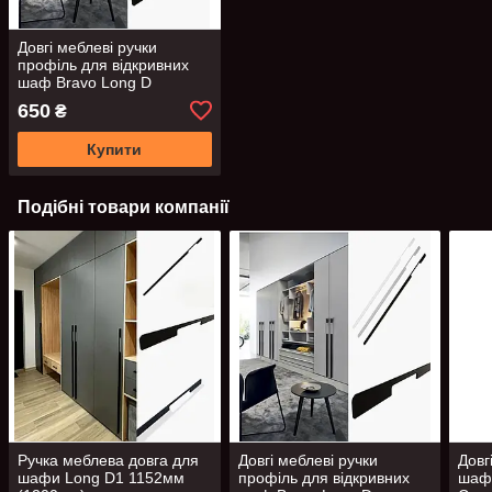
Довгі меблеві ручки
профіль для відкривних
шаф Bravo Long D
1056/1200мм чорні
650
₴
накладні.
Купити
Подібні товари компанії
Ручка меблева довга для
Довгі меблеві ручки
Довг
шафи Long D1 1152мм
профіль для відкривних
шаф 