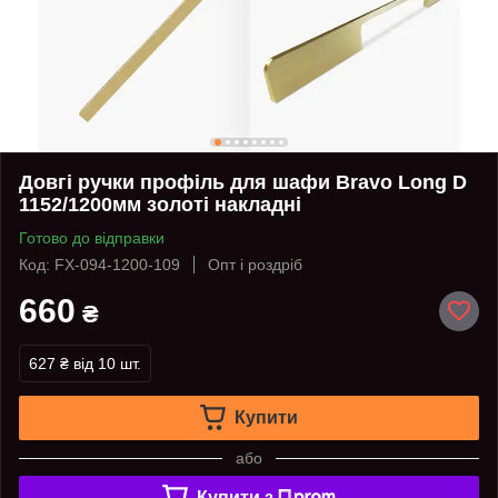
Довгі ручки профіль для шафи Bravo Long D
1152/1200мм золоті накладні
Готово до відправки
Код: FX-094-1200-109
Опт і роздріб
660
₴
627 ₴
від 10 шт.
Купити
або
Купити з