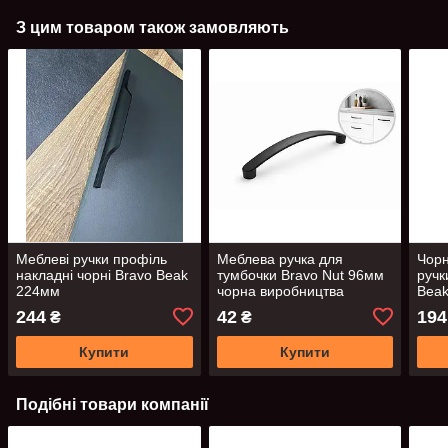
З цим товаром також замовляють
Меблеві ручки профіль
Меблева ручка для
Чорн
накладні чорні Bravo Beak
тумбочки Bravo Nut 96мм
ручк
224мм
чорна виробництва
Beak
Туреччини
244
42
194
₴
₴
Купити
Купити
Подібні товари компанії