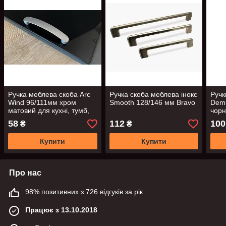
Ручка меблева скоба Arc
Ручка скоба меблева інокс
Ручк
Wind 96/111мм хром
Smooth 128/146 мм Bravo
Demu
матовий для кухні, тумб,
чорн
шухляд, комодів
58
112
100
₴
₴
Купити
Купити
Про нас
98% позитивних з 726 відгуків за рік
Працює з 13.10.2018