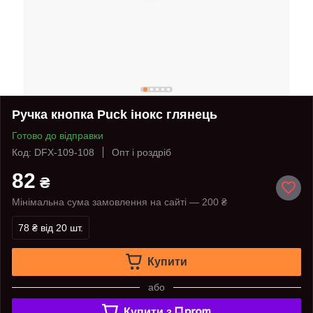
Ручка кнопка Puck інокс глянець
Готово до відправки
Код: DFX-109-108
Опт і роздріб
82
₴
Мінімальна сума замовлення на сайті — 200 ₴
78 ₴
від 20 шт.
Купити
або
Купити з