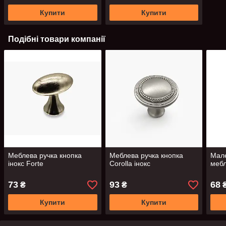
Купити
Купити
Подібні товари компанії
Меблева ручка кнопка
Меблева ручка кнопка
Мале
інокс Forte
Corolla інокс
мебл
73
93
68
₴
₴
Купити
Купити