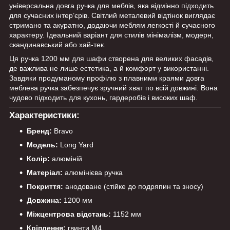
універсальна довга ручка для меблів, яка відмінно підходить
для сучасних інтер’єрів. Світлий металевий відтінок виглядає
стримано та акуратно, додаючи меблям легкості й сучасного
характеру. Ідеальний варіант для стилів мінімалізм, модерн,
скандинавський або хай-тек.
Ця ручка 1200 мм для шафи створена для великих фасадів,
де важлива не лише естетика, а й комфорт у використанні.
Завдяки продуманому профілю з плавними краями довга
меблева ручка забезпечує зручний хват по всій довжині. Вона
чудово підходить для кухонь, гардеробів і високих шаф.
Характеристики:
Бренд:
Bravo
Модель:
Long Yard
Колір:
алюміній
Матеріал:
алюмінієва ручка
Покриття:
анодоване (стійке до подряпин та зносу)
Довжина:
1200 мм
Міжцентрова відстань:
1152 мм
Кріплення:
гвинти M4