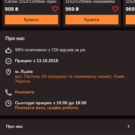
Canoe 1152/1200мм чорні
1152/1200мм нержавійка
1152
брашовані накладні
браш
908
969
969
₴
₴
Купити
Купити
Про нас
98% позитивних з 726 відгуків за рік
Працює з 13.10.2018
м. Львів
вул. Пасічна, 64 (шоуруму та самовивозу немає), Львів,
Україна
Контакти
Сьогодні працює з 10:00 до 18:00
Показати весь графік роботи
Про нас