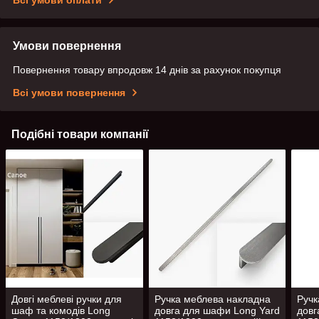
Всі умови оплати
Умови повернення
Повернення товару впродовж 14 днів за рахунок покупця
Всі умови повернення
Подібні товари компанії
Довгі меблеві ручки для
Ручка меблева накладна
Ручк
шаф та комодів Long
довга для шафи Long Yard
довг