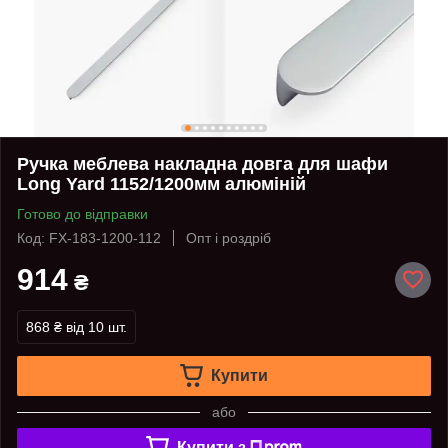
Ручка меблева накладна довга для шафи
Long Yard 1152/1200мм алюміній
Готово до відправки
Код: FX-183-1200-112
Опт і роздріб
914
₴
868 ₴
від 10 шт.
Купити
або
Купити з